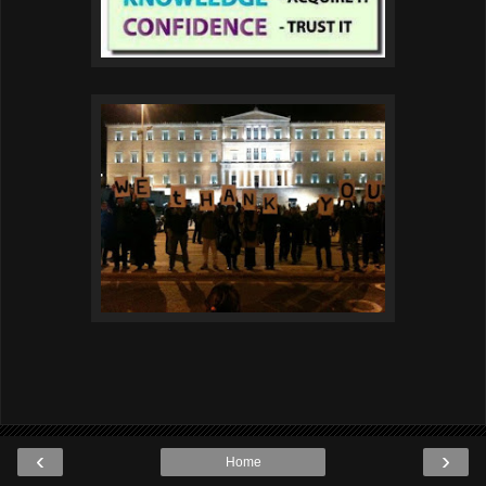
‹
›
Home